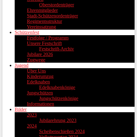
Oberstordenträger
Ehrenmitglieder
Stadt-Schützenordenträger
Regimentsstruktur
Vereinssatzung
Schützenfest
Festfolge / Programm
Unsere Festschrift
Festschrift-Archiv
Jubilare 2026
Zugwege
Jugend
Über Uns
Kinderumzug
Edelknaben
Edelknabenkönige
Jungschützen
Jungschützenkönige
Informationen
Bilder
2023
Jubilarehrung 2023
2024
Scheibenschießen 2024
Volkstrauertag 2024