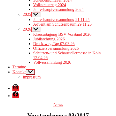
Scheibenschießen 2024
menu
Volkstrauertag 2024
Jahreshauptversammlung 2024
2025
Show
sub
Jahreshauptversammlung 21.11.25
menu
Advent am Schützenbaum 29.11.25
2026
Show
sub
Klausurtagung BSV-Vorstand 2026
menu
Jubilarehrung 2026
Dreck-weg-Tag 07.03.26
Offiziersversammlung 2026
Schützen- und Schaustellermesse in Köln
12.04.26
Vollversammlung 2026
Termine
Kontakt
Show
sub
Impressum
menu
Instagram
Facebook
Categories
News
Vorstandsnews 03/2017