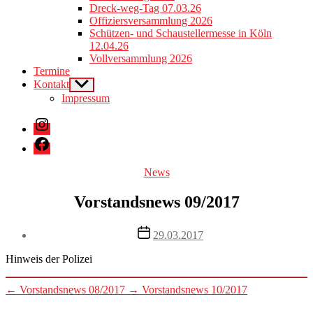
Dreck-weg-Tag 07.03.26
Offiziersversammlung 2026
Schützen- und Schaustellermesse in Köln
12.04.26
Vollversammlung 2026
Termine
Kontakt
Show
sub
Impressum
menu
Instagram
Facebook
Categories
News
Vorstandsnews 09/2017
Post
29.03.2017
date
Hinweis der Polizei
←
Vorstandsnews 08/2017
→
Vorstandsnews 10/2017