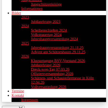
Jungschützenkönige
Informationen
Bilder
2023
Jubilarehrung 2023
2024
Scheibenschießen 2024
Volkstrauertag 2024
Jahreshauptversammlung 2024
2025
Jahreshauptversammlung 21.11.25
Advent am Schützenbaum 29.11.25
2026
Klausurtagung BSV-Vorstand 2026
Jubilarehrung 2026
Dreck-weg-Tag 07.03.26
Offiziersversammlung 2026
Schützen- und Schaustellermesse in Köln
12.04.26
Vollversammlung 2026
Termine
Kontakt
Impressum