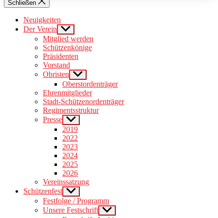
Schließen
Neuigkeiten
Der Verein
Show
sub
Mitglied werden
menu
Schützenkönige
Präsidenten
Vorstand
Obristen
Show
sub
Oberstordenträger
menu
Ehrenmitglieder
Stadt-Schützenordenträger
Regimentsstruktur
Presse
Show
sub
2019
menu
2022
2023
2024
2025
2026
Vereinssatzung
Schützenfest
Show
sub
Festfolge / Programm
menu
Unsere Festschrift
Show
sub