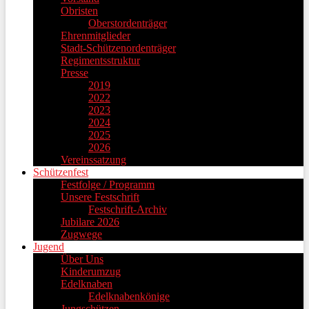
Obristen
Oberstordenträger
Ehrenmitglieder
Stadt-Schützenordenträger
Regimentsstruktur
Presse
2019
2022
2023
2024
2025
2026
Vereinssatzung
Schützenfest
Festfolge / Programm
Unsere Festschrift
Festschrift-Archiv
Jubilare 2026
Zugwege
Jugend
Über Uns
Kinderumzug
Edelknaben
Edelknabenkönige
Jungschützen