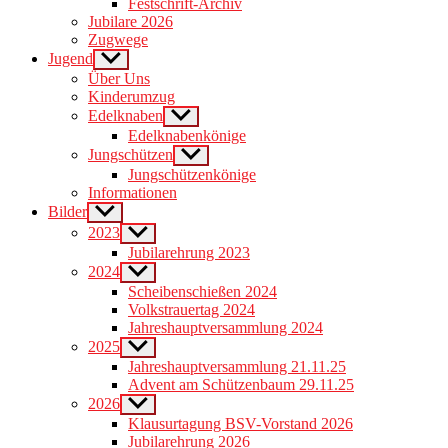
Festschrift-Archiv
menu
Jubilare 2026
Zugwege
Jugend
Show
sub
Über Uns
menu
Kinderumzug
Edelknaben
Show
sub
Edelknabenkönige
menu
Jungschützen
Show
sub
Jungschützenkönige
menu
Informationen
Bilder
Show
sub
2023
Show
menu
sub
Jubilarehrung 2023
menu
2024
Show
sub
Scheibenschießen 2024
menu
Volkstrauertag 2024
Jahreshauptversammlung 2024
2025
Show
sub
Jahreshauptversammlung 21.11.25
menu
Advent am Schützenbaum 29.11.25
2026
Show
sub
Klausurtagung BSV-Vorstand 2026
menu
Jubilarehrung 2026