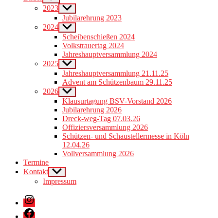
sub
2023
Show
menu
sub
Jubilarehrung 2023
menu
2024
Show
sub
Scheibenschießen 2024
menu
Volkstrauertag 2024
Jahreshauptversammlung 2024
2025
Show
sub
Jahreshauptversammlung 21.11.25
menu
Advent am Schützenbaum 29.11.25
2026
Show
sub
Klausurtagung BSV-Vorstand 2026
menu
Jubilarehrung 2026
Dreck-weg-Tag 07.03.26
Offiziersversammlung 2026
Schützen- und Schaustellermesse in Köln
12.04.26
Vollversammlung 2026
Termine
Kontakt
Show
sub
Impressum
menu
Instagram
Facebook