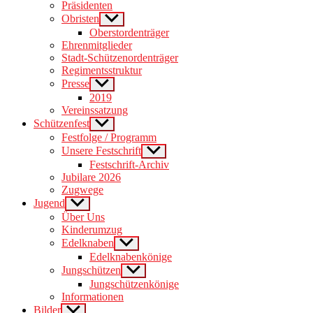
Präsidenten
Obristen
Show
sub
Oberstordenträger
menu
Ehrenmitglieder
Stadt-Schützenordenträger
Regimentsstruktur
Presse
Show
sub
2019
menu
Vereinssatzung
Schützenfest
Show
sub
Festfolge / Programm
menu
Unsere Festschrift
Show
sub
Festschrift-Archiv
menu
Jubilare 2026
Zugwege
Jugend
Show
sub
Über Uns
menu
Kinderumzug
Edelknaben
Show
sub
Edelknabenkönige
menu
Jungschützen
Show
sub
Jungschützenkönige
menu
Informationen
Bilder
Show