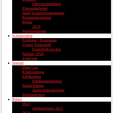
Oberstordenträger
Ehrenmitglieder
Stadt-Schützenordenträger
Regimentsstruktur
Presse
2019
Vereinssatzung
Schützenfest
Festfolge / Programm
Unsere Festschrift
Festschrift-Archiv
Jubilare 2026
Zugwege
Jugend
Über Uns
Kinderumzug
Edelknaben
Edelknabenkönige
Jungschützen
Jungschützenkönige
Informationen
Bilder
2023
Jubilarehrung 2023
2024