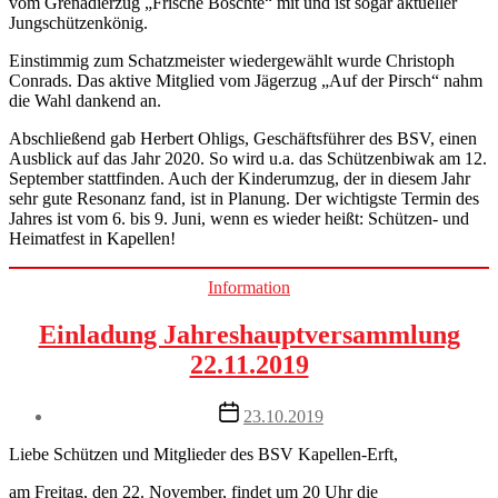
vom Grenadierzug „Frische Boschte“ mit und ist sogar aktueller
Jungschützenkönig.
Einstimmig zum Schatzmeister wiedergewählt wurde Christoph
Conrads. Das aktive Mitglied vom Jägerzug „Auf der Pirsch“ nahm
die Wahl dankend an.
Abschließend gab Herbert Ohligs, Geschäftsführer des BSV, einen
Ausblick auf das Jahr 2020. So wird u.a. das Schützenbiwak am 12.
September stattfinden. Auch der Kinderumzug, der in diesem Jahr
sehr gute Resonanz fand, ist in Planung. Der wichtigste Termin des
Jahres ist vom 6. bis 9. Juni, wenn es wieder heißt: Schützen- und
Heimatfest in Kapellen!
Categories
Information
Einladung Jahreshauptversammlung
22.11.2019
Post
23.10.2019
date
Liebe Schützen und Mitglieder des BSV Kapellen-Erft,
am Freitag, den 22. November, findet um 20 Uhr die