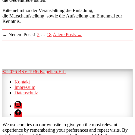
die Gedenkrede halten.
Bitte nehmt zu der Veranstaltung die Einladung,
die Marschaufstellung, sowie die Aufstellung am Ehrenmal zur
Kenntnis.
Seitennummerierung
←
Neuere
Posts
1
2
…
18
Ältere
Posts
→
der
Beiträge
© 2026 BSV 1936 Kapellen-Erft
Kontakt
Impressum
Datenschutz
Instagram
Facebook
We use cookies on our website to give you the most relevant
experience by remembering your preferences and repeat visits. By