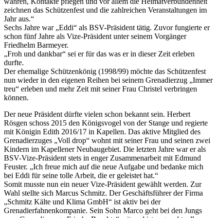
wahren, Kontakte pflegen und vor allem die Heimatverbundenheit
zeichnen das Schützenfest und die zahlreichen Veranstaltungen im
Jahr aus.“
Sechs Jahre war „Eddi“ als BSV-Präsident tätig. Zuvor fungierte er
schon fünf Jahre als Vize-Präsident unter seinem Vorgänger
Friedhelm Barmeyer.
„Froh und dankbar“ sei er für das was er in dieser Zeit erleben
durfte.
Der ehemalige Schützenkönig (1998/99) möchte das Schützenfest
nun wieder in den eigenen Reihen bei seinem Grenadierzug „Immer
treu“ erleben und mehr Zeit mit seiner Frau Christel verbringen
können.
Der neue Präsident dürfte vielen schon bekannt sein. Herbert
Rösgen schoss 2015 den Königsvogel von der Stange und regierte
mit Königin Edith 2016/17 in Kapellen. Das aktive Mitglied des
Grenadierzuges „Voll drop“ wohnt mit seiner Frau und seinen zwei
Kindern im Kapellener Neubaugebiet. Die letzten Jahre war er als
BSV-Vize-Präsident stets in enger Zusammenarbeit mit Edmund
Feuster. „Ich freue mich auf die neue Aufgabe und bedanke mich
bei Eddi für seine tolle Arbeit, die er geleistet hat.“
Somit musste nun ein neuer Vize-Präsident gewählt werden. Zur
Wahl stellte sich Marcus Schmitz. Der Geschäftsführer der Firma
„Schmitz Kälte und Klima GmbH“ ist aktiv bei der
Grenadierfahnenkompanie. Sein Sohn Marco geht bei den Jungs