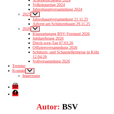
Scheibenschießen 2024
menu
Volkstrauertag 2024
Jahreshauptversammlung 2024
2025
Show
sub
Jahreshauptversammlung 21.11.25
menu
Advent am Schützenbaum 29.11.25
2026
Show
sub
Klausurtagung BSV-Vorstand 2026
menu
Jubilarehrung 2026
Dreck-weg-Tag 07.03.26
Offiziersversammlung 2026
Schützen- und Schaustellermesse in Köln
12.04.26
Vollversammlung 2026
Termine
Kontakt
Show
sub
Impressum
menu
Instagram
Facebook
Autor:
BSV