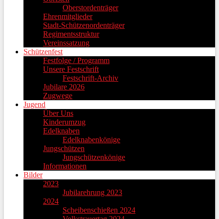
Oberstordenträger
Ehrenmitglieder
Stadt-Schützenordenträger
Regimentsstruktur
Vereinssatzung
Schützenfest
Festfolge / Programm
Unsere Festschrift
Festschrift-Archiv
Jubilare 2026
Zugwege
Jugend
Über Uns
Kinderumzug
Edelknaben
Edelknabenkönige
Jungschützen
Jungschützenkönige
Informationen
Bilder
2023
Jubilarehrung 2023
2024
Scheibenschießen 2024
Volkstrauertag 2024