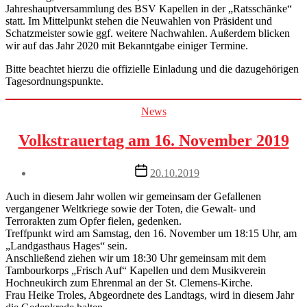
Jahreshauptversammlung des BSV Kapellen in der „Ratsschänke“
statt. Im Mittelpunkt stehen die Neuwahlen von Präsident und
Schatzmeister sowie ggf. weitere Nachwahlen. Außerdem blicken
wir auf das Jahr 2020 mit Bekanntgabe einiger Termine.
Bitte beachtet hierzu die offizielle Einladung und die dazugehörigen
Tagesordnungspunkte.
Categories
News
Volkstrauertag am 16. November 2019
Post
20.10.2019
date
Auch in diesem Jahr wollen wir gemeinsam der Gefallenen
vergangener Weltkriege sowie der Toten, die Gewalt- und
Terrorakten zum Opfer fielen, gedenken.
Treffpunkt wird am Samstag, den 16. November um 18:15 Uhr, am
„Landgasthaus Hages“ sein.
Anschließend ziehen wir um 18:30 Uhr gemeinsam mit dem
Tambourkorps „Frisch Auf“ Kapellen und dem Musikverein
Hochneukirch zum Ehrenmal an der St. Clemens-Kirche.
Frau Heike Troles, Abgeordnete des Landtags, wird in diesem Jahr