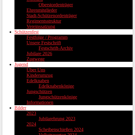
Oberstordenträger
Ehrenmitglieder
Stadt-Schützenordenträger
Regimentsstruktur
Vereinssatzung
Schützenfest
Festfolge / Programm
Unsere Festschrift
Festschrift-Archiv
Jubilare 2026
Zugwege
Jugend
Über Uns
Kinderumzug
Edelknaben
Edelknabenkönige
Jungschützen
Jungschützenkönige
Informationen
Bilder
2023
Jubilarehrung 2023
2024
Scheibenschießen 2024
Volkstrauertag 2024