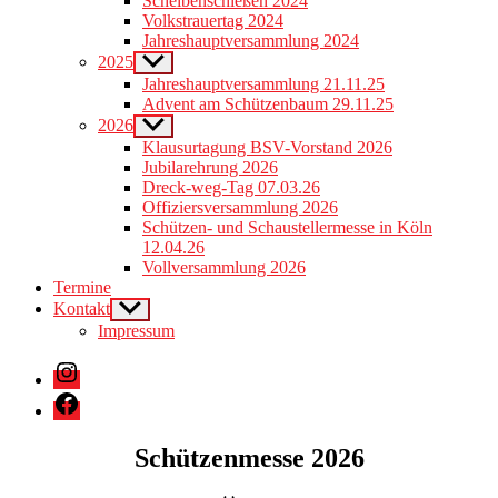
Scheibenschießen 2024
menu
Volkstrauertag 2024
Jahreshauptversammlung 2024
2025
Show
sub
Jahreshauptversammlung 21.11.25
menu
Advent am Schützenbaum 29.11.25
2026
Show
sub
Klausurtagung BSV-Vorstand 2026
menu
Jubilarehrung 2026
Dreck-weg-Tag 07.03.26
Offiziersversammlung 2026
Schützen- und Schaustellermesse in Köln
12.04.26
Vollversammlung 2026
Termine
Kontakt
Show
sub
Impressum
menu
Instagram
Facebook
Schützenmesse 2026