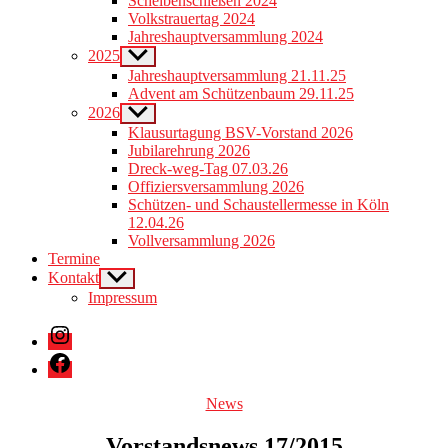
Scheibenschießen 2024
menu
Volkstrauertag 2024
Jahreshauptversammlung 2024
2025
Show
sub
Jahreshauptversammlung 21.11.25
menu
Advent am Schützenbaum 29.11.25
2026
Show
sub
Klausurtagung BSV-Vorstand 2026
menu
Jubilarehrung 2026
Dreck-weg-Tag 07.03.26
Offiziersversammlung 2026
Schützen- und Schaustellermesse in Köln
12.04.26
Vollversammlung 2026
Termine
Kontakt
Show
sub
Impressum
menu
Instagram
Facebook
Categories
News
Vorstandsnews 17/2015