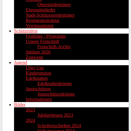
Oberstordenträger
Ehrenmitglieder
Stadt-Schützenordenträger
Regimentsstruktur
Vereinssatzung
Schützenfest
Festfolge / Programm
Unsere Festschrift
Festschrift-Archiv
Jubilare 2026
Zugwege
Jugend
Über Uns
Kinderumzug
Edelknaben
Edelknabenkönige
Jungschützen
Jungschützenkönige
Informationen
Bilder
2023
Jubilarehrung 2023
2024
Scheibenschießen 2024
Volkstrauertag 2024