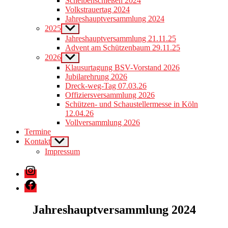
Scheibenschießen 2024
menu
Volkstrauertag 2024
Jahreshauptversammlung 2024
2025
Show
sub
Jahreshauptversammlung 21.11.25
menu
Advent am Schützenbaum 29.11.25
2026
Show
sub
Klausurtagung BSV-Vorstand 2026
menu
Jubilarehrung 2026
Dreck-weg-Tag 07.03.26
Offiziersversammlung 2026
Schützen- und Schaustellermesse in Köln
12.04.26
Vollversammlung 2026
Termine
Kontakt
Show
sub
Impressum
menu
Instagram
Facebook
Jahreshauptversammlung 2024