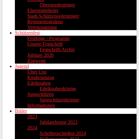
Oberstordenträger
Ehrenmitglieder
Stadt-Schützenordenträger
Regimentsstruktur
Vereinssatzung
Schützenfest
Festfolge / Programm
Unsere Festschrift
Festschrift-Archiv
Jubilare 2026
Zugwege
Jugend
Über Uns
Kinderumzug
Edelknaben
Edelknabenkönige
Jungschützen
Jungschützenkönige
Informationen
Bilder
2023
Jubilarehrung 2023
2024
Scheibenschießen 2024
Volkstrauertag 2024