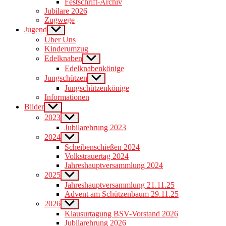
Festschrift-Archiv
menu
Jubilare 2026
Zugwege
Jugend
Show
sub
Über Uns
menu
Kinderumzug
Edelknaben
Show
sub
Edelknabenkönige
menu
Jungschützen
Show
sub
Jungschützenkönige
menu
Informationen
Bilder
Show
sub
2023
Show
menu
sub
Jubilarehrung 2023
menu
2024
Show
sub
Scheibenschießen 2024
menu
Volkstrauertag 2024
Jahreshauptversammlung 2024
2025
Show
sub
Jahreshauptversammlung 21.11.25
menu
Advent am Schützenbaum 29.11.25
2026
Show
sub
Klausurtagung BSV-Vorstand 2026
menu
Jubilarehrung 2026