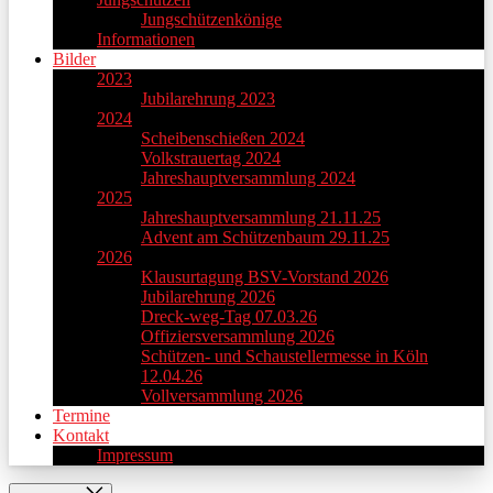
Jungschützenkönige
Informationen
Bilder
2023
Jubilarehrung 2023
2024
Scheibenschießen 2024
Volkstrauertag 2024
Jahreshauptversammlung 2024
2025
Jahreshauptversammlung 21.11.25
Advent am Schützenbaum 29.11.25
2026
Klausurtagung BSV-Vorstand 2026
Jubilarehrung 2026
Dreck-weg-Tag 07.03.26
Offiziersversammlung 2026
Schützen- und Schaustellermesse in Köln
12.04.26
Vollversammlung 2026
Termine
Kontakt
Impressum