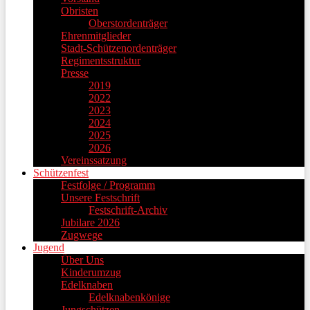
Obristen
Oberstordenträger
Ehrenmitglieder
Stadt-Schützenordenträger
Regimentsstruktur
Presse
2019
2022
2023
2024
2025
2026
Vereinssatzung
Schützenfest
Festfolge / Programm
Unsere Festschrift
Festschrift-Archiv
Jubilare 2026
Zugwege
Jugend
Über Uns
Kinderumzug
Edelknaben
Edelknabenkönige
Jungschützen