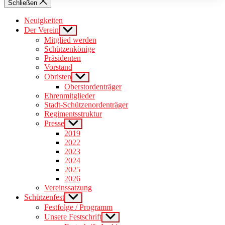
Schließen
Neuigkeiten
Der Verein
Show
sub
Mitglied werden
menu
Schützenkönige
Präsidenten
Vorstand
Obristen
Show
sub
Oberstordenträger
menu
Ehrenmitglieder
Stadt-Schützenordenträger
Regimentsstruktur
Presse
Show
sub
2019
menu
2022
2023
2024
2025
2026
Vereinssatzung
Schützenfest
Show
sub
Festfolge / Programm
menu
Unsere Festschrift
Show
sub