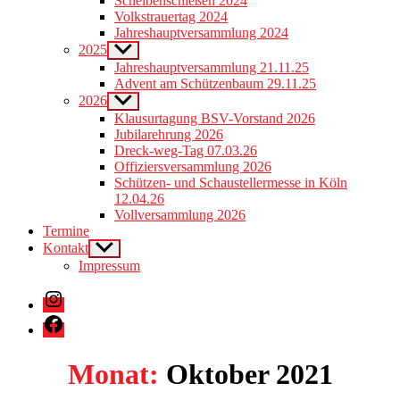
Scheibenschießen 2024
menu
Volkstrauertag 2024
Jahreshauptversammlung 2024
2025
Show
sub
Jahreshauptversammlung 21.11.25
menu
Advent am Schützenbaum 29.11.25
2026
Show
sub
Klausurtagung BSV-Vorstand 2026
menu
Jubilarehrung 2026
Dreck-weg-Tag 07.03.26
Offiziersversammlung 2026
Schützen- und Schaustellermesse in Köln
12.04.26
Vollversammlung 2026
Termine
Kontakt
Show
sub
Impressum
menu
Instagram
Facebook
Monat:
Oktober 2021