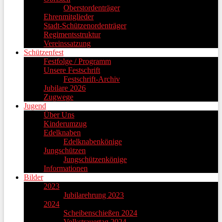
Oberstordenträger
Ehrenmitglieder
Stadt-Schützenordenträger
Regimentsstruktur
Vereinssatzung
Schützenfest
Festfolge / Programm
Unsere Festschrift
Festschrift-Archiv
Jubilare 2026
Zugwege
Jugend
Über Uns
Kinderumzug
Edelknaben
Edelknabenkönige
Jungschützen
Jungschützenkönige
Informationen
Bilder
2023
Jubilarehrung 2023
2024
Scheibenschießen 2024
Volkstrauertag 2024