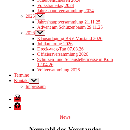
Scheibenschießen 2024
menu
Volkstrauertag 2024
Jahreshauptversammlung 2024
2025
Show
sub
Jahreshauptversammlung 21.11.25
menu
Advent am Schützenbaum 29.11.25
2026
Show
sub
Klausurtagung BSV-Vorstand 2026
menu
Jubilarehrung 2026
Dreck-weg-Tag 07.03.26
Offiziersversammlung 2026
Schützen- und Schaustellermesse in Köln
12.04.26
Vollversammlung 2026
Termine
Kontakt
Show
sub
Impressum
menu
Instagram
Facebook
Categories
News
Neuwahl des Vorstandes