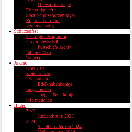
Oberstordenträger
Ehrenmitglieder
Stadt-Schützenordenträger
Regimentsstruktur
Vereinssatzung
Schützenfest
Festfolge / Programm
Unsere Festschrift
Festschrift-Archiv
Jubilare 2026
Zugwege
Jugend
Über Uns
Kinderumzug
Edelknaben
Edelknabenkönige
Jungschützen
Jungschützenkönige
Informationen
Bilder
2023
Jubilarehrung 2023
2024
Scheibenschießen 2024
Volkstrauertag 2024