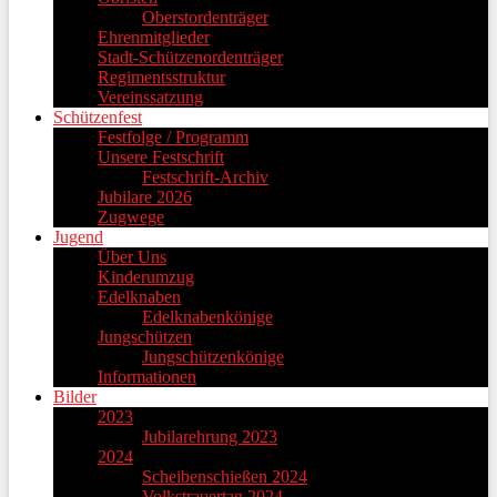
Oberstordenträger
Ehrenmitglieder
Stadt-Schützenordenträger
Regimentsstruktur
Vereinssatzung
Schützenfest
Festfolge / Programm
Unsere Festschrift
Festschrift-Archiv
Jubilare 2026
Zugwege
Jugend
Über Uns
Kinderumzug
Edelknaben
Edelknabenkönige
Jungschützen
Jungschützenkönige
Informationen
Bilder
2023
Jubilarehrung 2023
2024
Scheibenschießen 2024
Volkstrauertag 2024