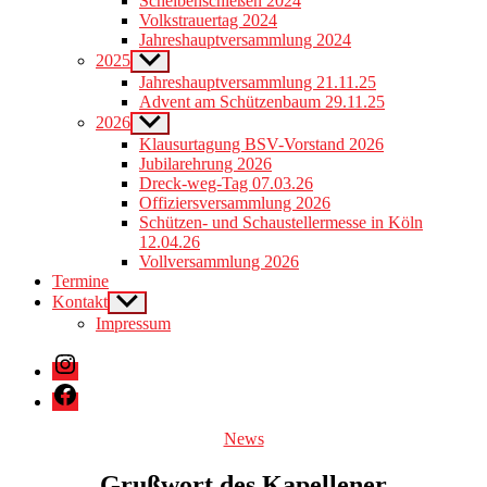
Scheibenschießen 2024
menu
Volkstrauertag 2024
Jahreshauptversammlung 2024
2025
Show
sub
Jahreshauptversammlung 21.11.25
menu
Advent am Schützenbaum 29.11.25
2026
Show
sub
Klausurtagung BSV-Vorstand 2026
menu
Jubilarehrung 2026
Dreck-weg-Tag 07.03.26
Offiziersversammlung 2026
Schützen- und Schaustellermesse in Köln
12.04.26
Vollversammlung 2026
Termine
Kontakt
Show
sub
Impressum
menu
Instagram
Facebook
Categories
News
Grußwort des Kapellener