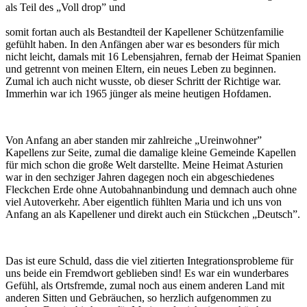
als Teil des „Voll drop” und
somit fortan auch als Bestandteil der Kapellener Schützenfamilie
gefühlt haben. In den Anfängen aber war es besonders für mich
nicht leicht, damals mit 16 Lebensjahren, fernab der Heimat Spanien
und getrennt von meinen Eltern, ein neues Leben zu beginnen.
Zumal ich auch nicht wusste, ob dieser Schritt der Richtige war.
Immerhin war ich 1965 jünger als meine heutigen Hofdamen.
Von Anfang an aber standen mir zahlreiche „Ureinwohner”
Kapellens zur Seite, zumal die damalige kleine Gemeinde Kapellen
für mich schon die große Welt darstellte. Meine Heimat Asturien
war in den sechziger Jahren dagegen noch ein abgeschiedenes
Fleckchen Erde ohne Autobahnanbindung und demnach auch ohne
viel Autoverkehr. Aber eigentlich fühlten Maria und ich uns von
Anfang an als Kapellener und direkt auch ein Stückchen „Deutsch”.
Das ist eure Schuld, dass die viel zitierten Integrationsprobleme für
uns beide ein Fremdwort geblieben sind! Es war ein wunderbares
Gefühl, als Ortsfremde, zumal noch aus einem anderen Land mit
anderen Sitten und Gebräuchen, so herzlich aufgenommen zu