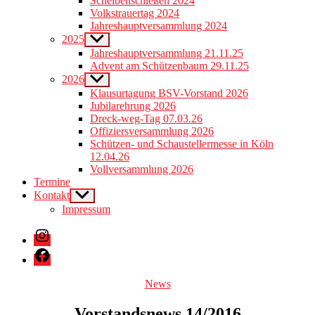
Scheibenschießen 2024
menu
Volkstrauertag 2024
Jahreshauptversammlung 2024
2025
Show
sub
Jahreshauptversammlung 21.11.25
menu
Advent am Schützenbaum 29.11.25
2026
Show
sub
Klausurtagung BSV-Vorstand 2026
menu
Jubilarehrung 2026
Dreck-weg-Tag 07.03.26
Offiziersversammlung 2026
Schützen- und Schaustellermesse in Köln
12.04.26
Vollversammlung 2026
Termine
Kontakt
Show
sub
Impressum
menu
Instagram
Facebook
Categories
News
Vorstandsnews 14/2016