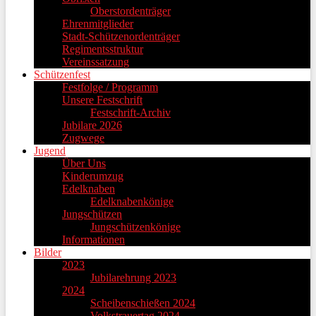
Oberstordenträger
Ehrenmitglieder
Stadt-Schützenordenträger
Regimentsstruktur
Vereinssatzung
Schützenfest
Festfolge / Programm
Unsere Festschrift
Festschrift-Archiv
Jubilare 2026
Zugwege
Jugend
Über Uns
Kinderumzug
Edelknaben
Edelknabenkönige
Jungschützen
Jungschützenkönige
Informationen
Bilder
2023
Jubilarehrung 2023
2024
Scheibenschießen 2024
Volkstrauertag 2024