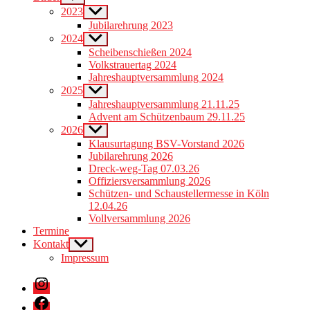
sub
2023
Show
menu
sub
Jubilarehrung 2023
menu
2024
Show
sub
Scheibenschießen 2024
menu
Volkstrauertag 2024
Jahreshauptversammlung 2024
2025
Show
sub
Jahreshauptversammlung 21.11.25
menu
Advent am Schützenbaum 29.11.25
2026
Show
sub
Klausurtagung BSV-Vorstand 2026
menu
Jubilarehrung 2026
Dreck-weg-Tag 07.03.26
Offiziersversammlung 2026
Schützen- und Schaustellermesse in Köln
12.04.26
Vollversammlung 2026
Termine
Kontakt
Show
sub
Impressum
menu
Instagram
Facebook