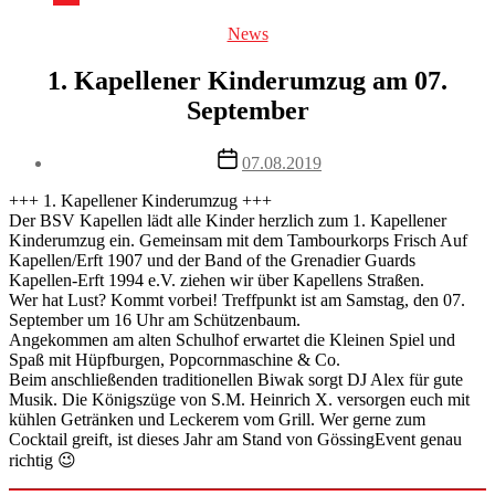
Categories
News
1. Kapellener Kinderumzug am 07.
September
Post
07.08.2019
date
+++ 1. Kapellener Kinderumzug +++
Der BSV Kapellen lädt alle Kinder herzlich zum 1. Kapellener
Kinderumzug ein. Gemeinsam mit dem Tambourkorps Frisch Auf
Kapellen/Erft 1907 und der Band of the Grenadier Guards
Kapellen-Erft 1994 e.V. ziehen wir über Kapellens Straßen.
Wer hat Lust? Kommt vorbei! Treffpunkt ist am Samstag, den 07.
September um 16 Uhr am Schützenbaum.
Angekommen am alten Schulhof erwartet die Kleinen Spiel und
Spaß mit Hüpfburgen, Popcornmaschine & Co.
Beim anschließenden traditionellen Biwak sorgt DJ Alex für gute
Musik. Die Königszüge von S.M. Heinrich X. versorgen euch mit
kühlen Getränken und Leckerem vom Grill. Wer gerne zum
Cocktail greift, ist dieses Jahr am Stand von GössingEvent genau
richtig 😉