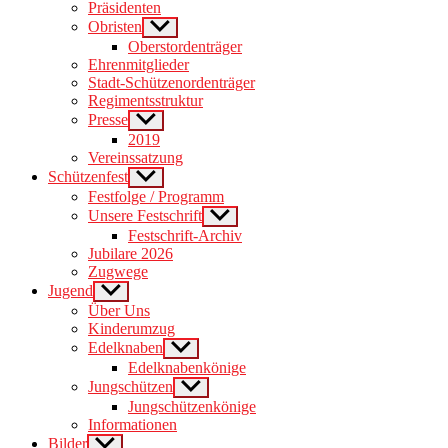
Präsidenten
Obristen
Show
sub
Oberstordenträger
menu
Ehrenmitglieder
Stadt-Schützenordenträger
Regimentsstruktur
Presse
Show
sub
2019
menu
Vereinssatzung
Schützenfest
Show
sub
Festfolge / Programm
menu
Unsere Festschrift
Show
sub
Festschrift-Archiv
menu
Jubilare 2026
Zugwege
Jugend
Show
sub
Über Uns
menu
Kinderumzug
Edelknaben
Show
sub
Edelknabenkönige
menu
Jungschützen
Show
sub
Jungschützenkönige
menu
Informationen
Bilder
Show