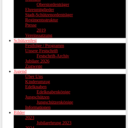
Oberstordenträger
Ehrenmitglieder
Stadt-Schützenordenträger
Regimentsstruktur
Presse
2019
Vereinssatzung
Schützenfest
Festfolge / Programm
Unsere Festschrift
Festschrift-Archiv
Jubilare 2026
Zugwege
Jugend
Über Uns
Kinderumzug
Edelknaben
Edelknabenkönige
Jungschützen
Jungschützenkönige
Informationen
Bilder
2023
Jubilarehrung 2023
2024