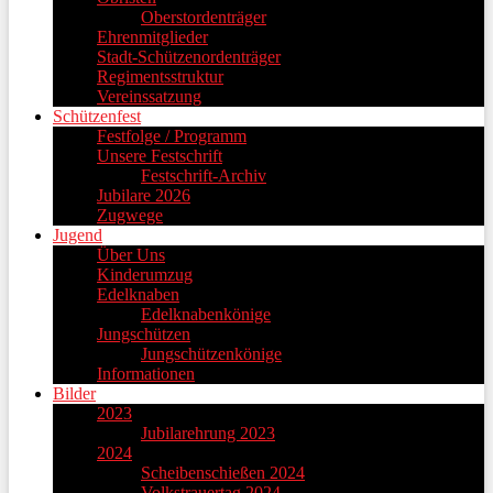
Oberstordenträger
Ehrenmitglieder
Stadt-Schützenordenträger
Regimentsstruktur
Vereinssatzung
Schützenfest
Festfolge / Programm
Unsere Festschrift
Festschrift-Archiv
Jubilare 2026
Zugwege
Jugend
Über Uns
Kinderumzug
Edelknaben
Edelknabenkönige
Jungschützen
Jungschützenkönige
Informationen
Bilder
2023
Jubilarehrung 2023
2024
Scheibenschießen 2024
Volkstrauertag 2024