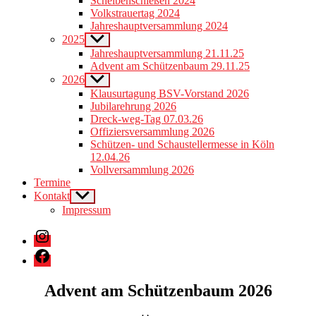
Scheibenschießen 2024
menu
Volkstrauertag 2024
Jahreshauptversammlung 2024
2025
Show
sub
Jahreshauptversammlung 21.11.25
menu
Advent am Schützenbaum 29.11.25
2026
Show
sub
Klausurtagung BSV-Vorstand 2026
menu
Jubilarehrung 2026
Dreck-weg-Tag 07.03.26
Offiziersversammlung 2026
Schützen- und Schaustellermesse in Köln
12.04.26
Vollversammlung 2026
Termine
Kontakt
Show
sub
Impressum
menu
Instagram
Facebook
Advent am Schützenbaum 2026