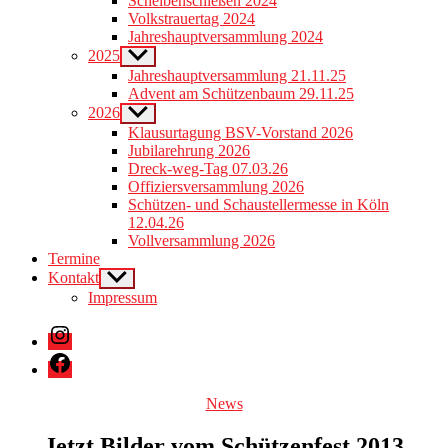
Scheibenschießen 2024
menu
Volkstrauertag 2024
Jahreshauptversammlung 2024
2025
Show
sub
Jahreshauptversammlung 21.11.25
menu
Advent am Schützenbaum 29.11.25
2026
Show
sub
Klausurtagung BSV-Vorstand 2026
menu
Jubilarehrung 2026
Dreck-weg-Tag 07.03.26
Offiziersversammlung 2026
Schützen- und Schaustellermesse in Köln
12.04.26
Vollversammlung 2026
Termine
Kontakt
Show
sub
Impressum
menu
Instagram
Facebook
Categories
News
Jetzt Bilder vom Schützenfest 2013