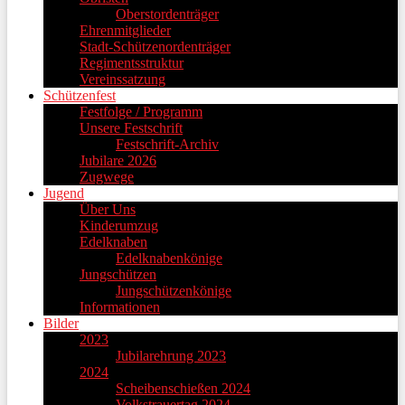
Oberstordenträger
Ehrenmitglieder
Stadt-Schützenordenträger
Regimentsstruktur
Vereinssatzung
Schützenfest
Festfolge / Programm
Unsere Festschrift
Festschrift-Archiv
Jubilare 2026
Zugwege
Jugend
Über Uns
Kinderumzug
Edelknaben
Edelknabenkönige
Jungschützen
Jungschützenkönige
Informationen
Bilder
2023
Jubilarehrung 2023
2024
Scheibenschießen 2024
Volkstrauertag 2024