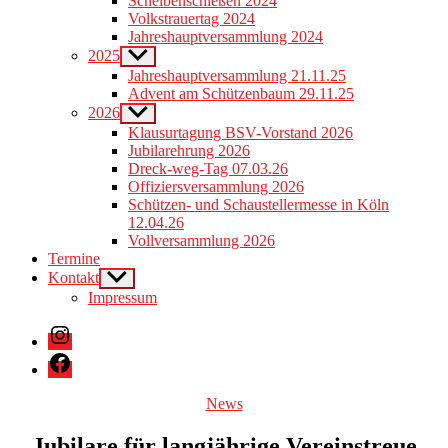
Scheibenschießen 2024
menu
Volkstrauertag 2024
Jahreshauptversammlung 2024
2025
Show
sub
Jahreshauptversammlung 21.11.25
menu
Advent am Schützenbaum 29.11.25
2026
Show
sub
Klausurtagung BSV-Vorstand 2026
menu
Jubilarehrung 2026
Dreck-weg-Tag 07.03.26
Offiziersversammlung 2026
Schützen- und Schaustellermesse in Köln
12.04.26
Vollversammlung 2026
Termine
Kontakt
Show
sub
Impressum
menu
Instagram
Facebook
Categories
News
Jubilare für langjährige Vereinstreue