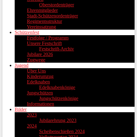
Oberstordenträger
Ehrenmitglieder
Stadt-Schützenordenträger
Regimentsstruktur
Vereinssatzung
Schützenfest
Festfolge / Programm
Unsere Festschrift
Festschrift-Archiv
Jubilare 2026
Zugwege
Jugend
Über Uns
Kinderumzug
Edelknaben
Edelknabenkönige
Jungschützen
Jungschützenkönige
Informationen
Bilder
2023
Jubilarehrung 2023
2024
Scheibenschießen 2024
Volkstrauertag 2024