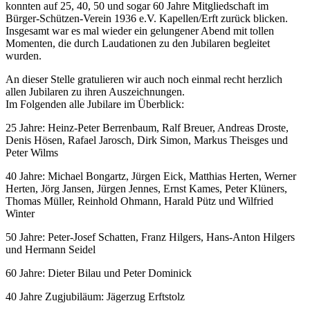
konnten auf 25, 40, 50 und sogar 60 Jahre Mitgliedschaft im
Bürger-Schützen-Verein 1936 e.V. Kapellen/Erft zurück blicken.
Insgesamt war es mal wieder ein gelungener Abend mit tollen
Momenten, die durch Laudationen zu den Jubilaren begleitet
wurden.
An dieser Stelle gratulieren wir auch noch einmal recht herzlich
allen Jubilaren zu ihren Auszeichnungen.
Im Folgenden alle Jubilare im Überblick:
25 Jahre: Heinz-Peter Berrenbaum, Ralf Breuer, Andreas Droste,
Denis Hösen, Rafael Jarosch, Dirk Simon, Markus Theisges und
Peter Wilms
40 Jahre: Michael Bongartz, Jürgen Eick, Matthias Herten, Werner
Herten, Jörg Jansen, Jürgen Jennes, Ernst Kames, Peter Klüners,
Thomas Müller, Reinhold Ohmann, Harald Pütz und Wilfried
Winter
50 Jahre: Peter-Josef Schatten, Franz Hilgers, Hans-Anton Hilgers
und Hermann Seidel
60 Jahre: Dieter Bilau und Peter Dominick
40 Jahre Zugjubiläum: Jägerzug Erftstolz