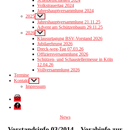
Scheibenschießen 2024
menu
Volkstrauertag 2024
Jahreshauptversammlung 2024
2025
Show
sub
Jahreshauptversammlung 21.11.25
menu
Advent am Schützenbaum 29.11.25
2026
Show
sub
Klausurtagung BSV-Vorstand 2026
menu
Jubilarehrung 2026
Dreck-weg-Tag 07.03.26
Offiziersversammlung 2026
Schützen- und Schaustellermesse in Köln
12.04.26
Vollversammlung 2026
Termine
Kontakt
Show
sub
Impressum
menu
Instagram
Facebook
Categories
News
Vorstandsinfo 03/2014 – Vorabinfo zur