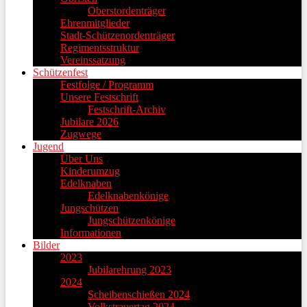
Oberstordenträger
Ehrenmitglieder
Stadt-Schützenordenträger
Regimentsstruktur
Vereinssatzung
Schützenfest
Festfolge / Programm
Unsere Festschrift
Festschrift-Archiv
Jubilare 2026
Zugwege
Jugend
Über Uns
Kinderumzug
Edelknaben
Edelknabenkönige
Jungschützen
Jungschützenkönige
Informationen
Bilder
2023
Jubilarehrung 2023
2024
Scheibenschießen 2024
Volkstrauertag 2024