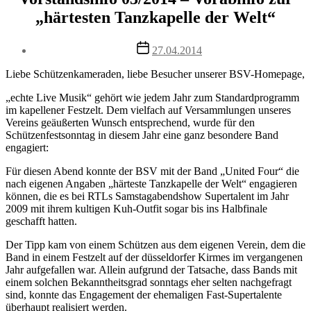
„härtesten Tanzkapelle der Welt“
Post
27.04.2014
date
Liebe Schützenkameraden, liebe Besucher unserer BSV-Homepage,
„echte Live Musik“ gehört wie jedem Jahr zum Standardprogramm
im kapellener Festzelt. Dem vielfach auf Versammlungen unseres
Vereins geäußerten Wunsch entsprechend, wurde für den
Schützenfestsonntag in diesem Jahr eine ganz besondere Band
engagiert:
Für diesen Abend konnte der BSV mit der Band „United Four“ die
nach eigenen Angaben „härteste Tanzkapelle der Welt“ engagieren
können, die es bei RTLs Samstagabendshow Supertalent im Jahr
2009 mit ihrem kultigen Kuh-Outfit sogar bis ins Halbfinale
geschafft hatten.
Der Tipp kam von einem Schützen aus dem eigenen Verein, dem die
Band in einem Festzelt auf der düsseldorfer Kirmes im vergangenen
Jahr aufgefallen war. Allein aufgrund der Tatsache, dass Bands mit
einem solchen Bekanntheitsgrad sonntags eher selten nachgefragt
sind, konnte das Engagement der ehemaligen Fast-Supertalente
überhaupt realisiert werden.