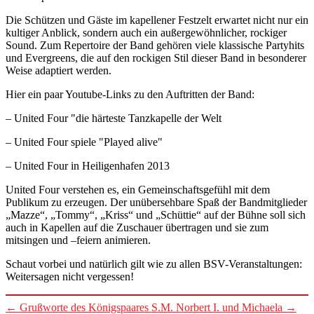
Die Schützen und Gäste im kapellener Festzelt erwartet nicht nur ein
kultiger Anblick, sondern auch ein außergewöhnlicher, rockiger
Sound. Zum Repertoire der Band gehören viele klassische Partyhits
und Evergreens, die auf den rockigen Stil dieser Band in besonderer
Weise adaptiert werden.
Hier ein paar Youtube-Links zu den Auftritten der Band:
– United Four "die härteste Tanzkapelle der Welt
– United Four spiele "Played alive"
– United Four in Heiligenhafen 2013
United Four verstehen es, ein Gemeinschaftsgefühl mit dem
Publikum zu erzeugen. Der unübersehbare Spaß der Bandmitglieder
„Mazze“, „Tommy“, „Kriss“ und „Schüttie“ auf der Bühne soll sich
auch in Kapellen auf die Zuschauer übertragen und sie zum
mitsingen und –feiern animieren.
Schaut vorbei und natürlich gilt wie zu allen BSV-Veranstaltungen:
Weitersagen nicht vergessen!
←
Grußworte des Königspaares S.M. Norbert I. und Michaela
→